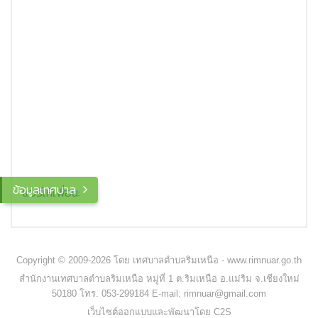
ข้อมูลเทศบาล
แชร์ให้เพื่อน:
Copyright © 2009-2026 โดย เทศบาลตำบลริมเหนือ - www.rimnuar.go.th
สำนักงานเทศบาลตำบลริมเหนือ หมู่ที่ 1 ต.ริมเหนือ อ.แม่ริม จ.เชียงใหม่
50180 โทร. 053-299184 E-mail: rimnuar@gmail.com
เว็บไซต์ออกแบบและพัฒนาโดย C2S