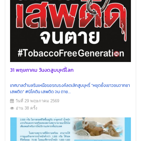
31 พฤษภาคม วันงดสูบบุหรี่โลก
เทศบาลตำบลริมเหนือขอรณรงค์ลดเลิกสูบบุหรี่ "หยุดยั้งเยาวชนจากยา
เสพติด" #นิโคติน เสพติด จน ตาย...
วันที่ 29 พฤษภาคม 2569
อ่าน 38 ครั้ง