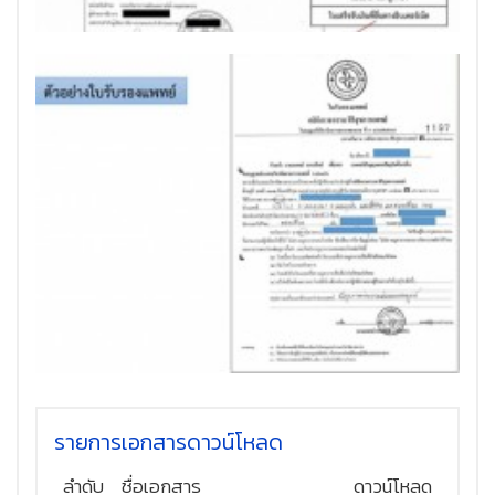
รายการเอกสารดาวน์โหลด
ลำดับ
ชื่อเอกสาร
ดาวน์โหลด