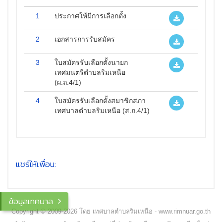
1
ประกาศให้มีการเลือกตั้ง
2
เอกสารการรับสมัคร
3
ใบสมัครรับเลือกตั้งนายก
เทศมนตรีตำบลริมเหนือ
(ผ.ถ.4/1)
4
ใบสมัครรับเลือกตั้งสมาชิกสภา
เทศบาลตำบลริมเหนือ (ส.ถ.4/1)
แชร์ให้เพื่อน:
ข้อมูลเทศบาล
Copyright © 2009-2026 โดย เทศบาลตำบลริมเหนือ - www.rimnuar.go.th