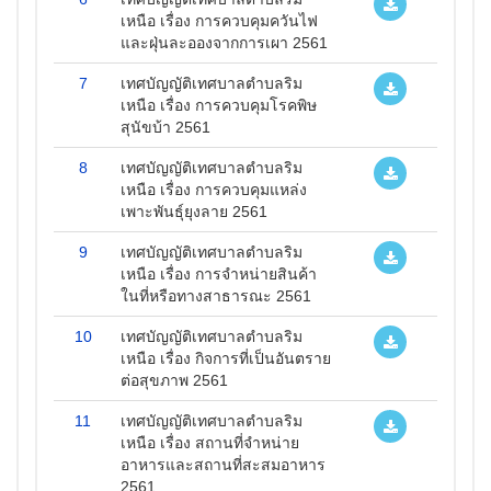
เหนือ เรื่อง การควบคุมควันไฟ
และฝุ่นละอองจากการเผา 2561
7
เทศบัญญัติเทศบาลตำบลริม
เหนือ เรื่อง การควบคุมโรคพิษ
สุนัขบ้า 2561
8
เทศบัญญัติเทศบาลตำบลริม
เหนือ เรื่อง การควบคุมแหล่ง
เพาะพันธุ์ยุงลาย 2561
9
เทศบัญญัติเทศบาลตำบลริม
เหนือ เรื่อง การจำหน่ายสินค้า
ในที่หรือทางสาธารณะ 2561
10
เทศบัญญัติเทศบาลตำบลริม
เหนือ เรื่อง กิจการที่เป็นอันตราย
ต่อสุขภาพ 2561
11
เทศบัญญัติเทศบาลตำบลริม
เหนือ เรื่อง สถานที่จำหน่าย
อาหารและสถานที่สะสมอาหาร
2561