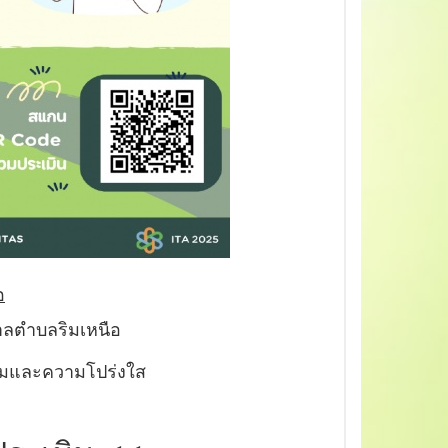
อ
บาลตำบลริมเหนือ
รรมและความโปร่งใส