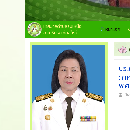
เทศบาลตำบลริมเหนือ
หน้าแรก
อ.แม่ริม จ.เชียงใหม่
ประ
ภาค
พ.ศ
วัน